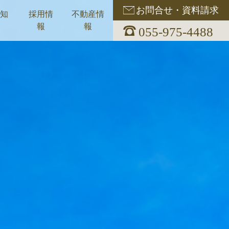
お問合せ・資料請求
お知
採用情
不動産情
報
報
055-975-4488